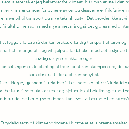
livs entusiaster så er jeg bekymret for klimaet. Når man er ute i den no
skjer klima endringer for øynene av os, og dessverre er friluftsliv en 
ruker mye bil til transport og mye teknisk utstyr. Det betyder ikke at 
 friluftsliv, men som med mye annet må også det gjøres med omta
 at legge alle ture så der kan brukes offentlig transport til turen og hv
ansport bli arrangeret. Jeg vil hjelpe alle deltaker med det utstyr de 
unødig utstyr som ikke trenges.
 omsetningen sin til planting af treer for at klimakompensere, det sv
som der skal til for å bli klimanøytral.
% er i Norge, gjennom "Trefadder". Les mere her: https://trefadder.
 for the future" som planter treer og hjelper lokal befolkninger med 
andbruk der de bor og som de selv kan leve av. Les mere her:
https:/
Et tydelig tegn på klimaendringene i Norge er at is breene smelter.