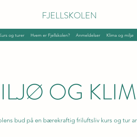
FJELLSKOLEN
Kurs og turer
Hvem er Fjellskolen?
Anmeldelser
Klima og miljø
ILJØ OG KLIM
olens bud på en bærekraftig friluftsliv kurs og tur a