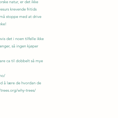
rske natur, er det ikke
resurs krevende fritids
vi må stoppe med at drive
nke!
is det i noen tilfelle ikke
trenger, så ingen kjøper
are ca til dobbelt så mye
no/
ved å lære de hvordan de
/trees.org/why-trees/