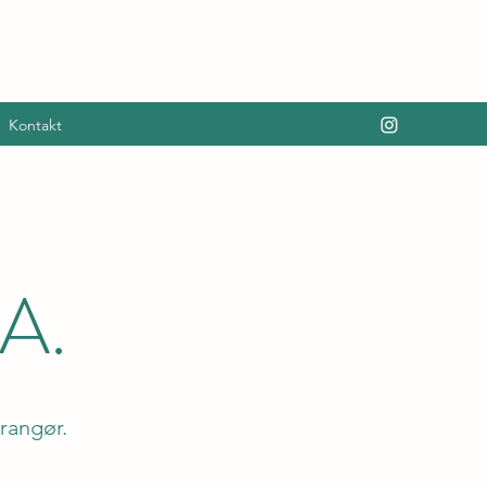
Kontakt
A.
rrangør.