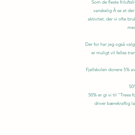
Som de fleste frilufts
vanskelig Å se at der 
aktivitet, der vi ofte b
med
Der for har jeg også valgt
er muligt vil felles tr
Fjellskolen donere 5% av
50
50% er gi vi til "Trees
driver bærekraftig l