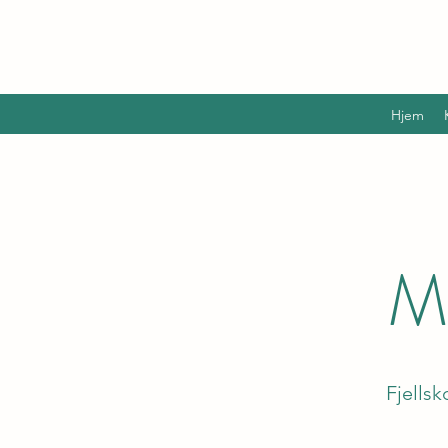
Hjem
M
Fjellsk