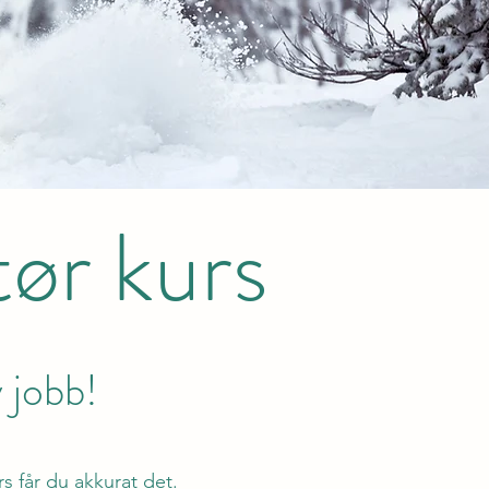
tør kurs
y jobb!
rs får du akkurat det.