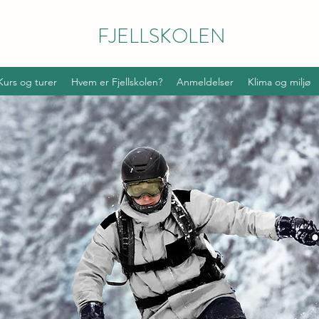
FJELLSKOLEN
Kurs og turer
Hvem er Fjellskolen?
Anmeldelser
Klima og miljø