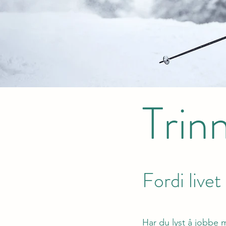
Trinn
Fordi livet
Har du lyst å jobbe m