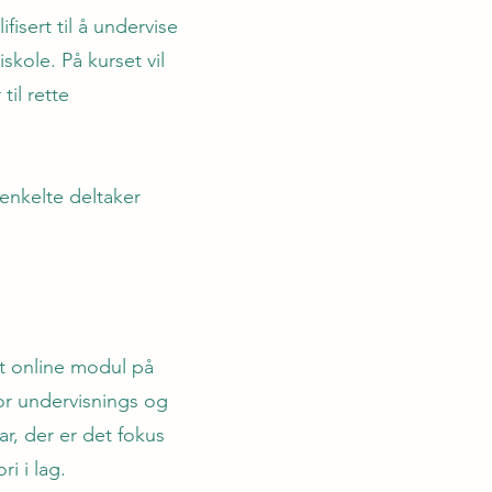
fisert til å undervise
skole. På kurset vil
il rette
 enkelte deltaker
et online modul på
or undervisnings og
ar, der er det fokus
ri i lag.