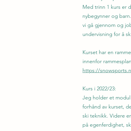
Med trinn 1 kurs er du
nybegynner og barn. K
vi gå gjennom og jo
undervisning for å s
Kurset har en rammepl
innenfor rammespla
https://snowsports.n
Kurs i 2022/23:
Jeg holder et modul 
forhånd av kurset, d
ski teknikk. Videre e
på egenferdighet, ski