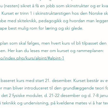
 (nesten) sikret å få en jobb som skiinstruktør og er kvali
urset er trinn 1 i skiinstruktørstigen hos den Norske ski
bbe med skiteknikk, pedagogikk og hvordan man legger t
kape best mulig rom for læring og ski glede.
an som skal følges, men hvert kurs vil bli tilpasset den
nen. Her kan du leses mer om kurset og rammeplanen:
o/index.php/kurs/alpint/#alpint-1
baseret kurs med start 21. desember. Kurset består av 
er man bliver introduceret til den grundlæggende teori f
r det 2 fysiske moduler, d. 21-22 desember og d. 7-8 janu
 teknikk og undervisning, på kveldene møtes vi å har teo